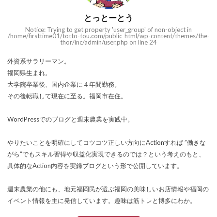
とっとーとう
Notice: Trying to get property 'user_group' of non-object in
/home/firsttime01/totto-tou.com/public_html/wp-content/themes/the-
thor/inc/admin/user.php on line 24
外資系サラリーマン。
福岡県生まれ。
大学院卒業後、国内企業に４年間勤務。
その後転職して現在に至る。福岡市在住。
WordPressでのブログと週末農業を実践中。
やりたいことを明確にしてコツコツ正しい方向にActionすれば ”働きな
がら”でもスキル習得や収益化実現できるのでは？という考えのもと、
具体的なAction内容を実録ブログという形で公開しています。
週末農業の他にも、地元福岡民が選ぶ福岡の美味しいお店情報や福岡の
イベント情報を主に発信しています。趣味は筋トレと博多にわか。