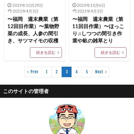
2019年10月29日
2019年10月6日
2021年4月3日
2021年4月3日
〜福岡 週末農業（第
〜福岡 週末農業（第
12回目作業）〜葉物野
11回目作業）〜ほっこ
菜の成長、人参の間引
り♫しつつの間引き作
き、サツマイモの収穫
業や畝の雑草とり
続きを読む
続きを読む
Prev
1
2
3
4
5
Next
このサイトの管理者