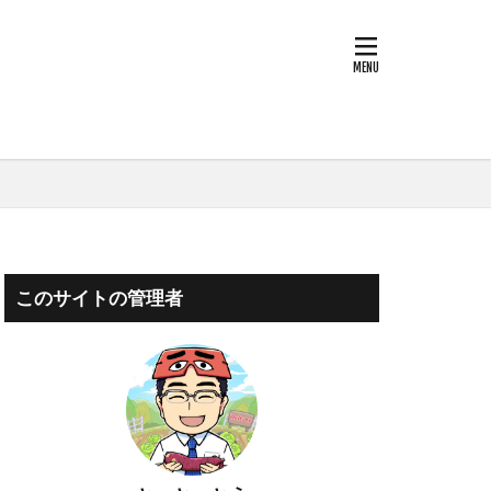
）
）
）
このサイトの管理者