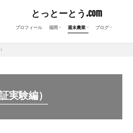
とっとーとう.com
プロフィール
福岡
週末農業
ブログ
福岡グルメ
福岡イベント
博多にわか
2019年 週末農業（体験農園編
2020年 週末農業（貸し農園編
2021年 週末農業（実証実験編
写真集
WordPress
雑記ブログ
編）
実証実験編）