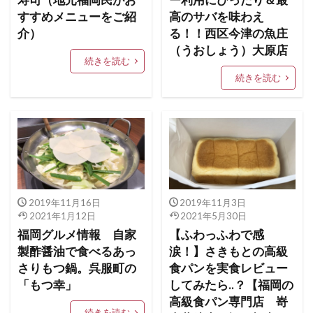
寿司（地元福岡民がお
ー利用にぴったり＆最
すすめメニューをご紹
高のサバを味わえ
介）
る！！西区今津の魚庄
（うおしょう）大原店
続きを読む
続きを読む
2019年11月16日
2019年11月3日
2021年1月12日
2021年5月30日
福岡グルメ情報 自家
【ふわっふわで感
製酢醤油で食べるあっ
涙！】さきもとの高級
さりもつ鍋。呉服町の
食パンを実食レビュー
「もつ幸」
してみたら..？【福岡の
高級食パン専門店 嵜
続きを読む