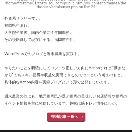
/home/firsttime01/totto-tou.com/public_html/wp-content/themes/the-
thor/inc/admin/user.php on line 24
外資系サラリーマン。
福岡県生まれ。
大学院卒業後、国内企業に４年間勤務。
その後転職して現在に至る。福岡市在住。
WordPressでのブログと週末農業を実践中。
やりたいことを明確にしてコツコツ正しい方向にActionすれば ”働きな
がら”でもスキル習得や収益化実現できるのでは？という考えのもと、
具体的なAction内容を実録ブログという形で公開しています。
週末農業の他にも、地元福岡民が選ぶ福岡の美味しいお店情報や福岡の
イベント情報を主に発信しています。趣味は筋トレと博多にわか。
投稿記事一覧へ