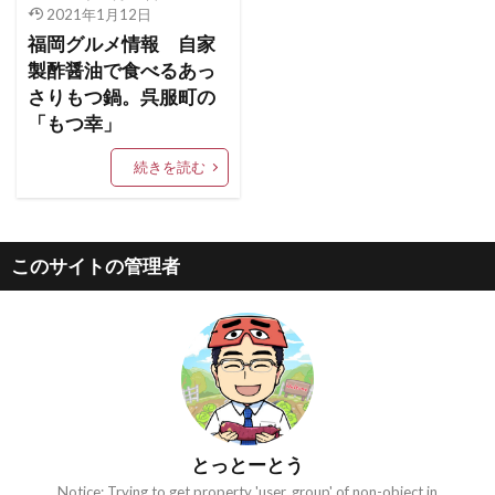
2021年1月12日
福岡グルメ情報 自家
製酢醤油で食べるあっ
さりもつ鍋。呉服町の
「もつ幸」
続きを読む
このサイトの管理者
とっとーとう
Notice: Trying to get property 'user_group' of non-object in