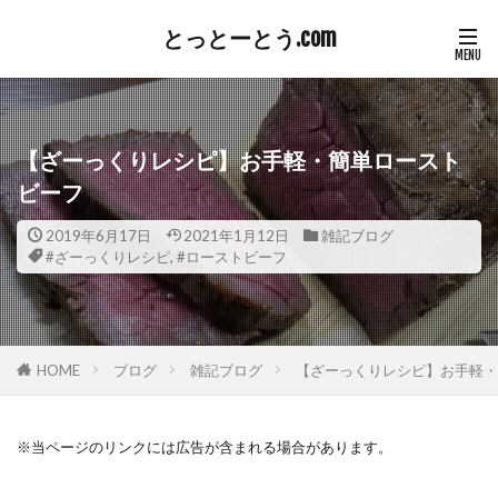
とっとーとう.com
【ざーっくりレシピ】お手軽・簡単ロースト
ビーフ
2019年6月17日
2021年1月12日
雑記ブログ
#ざーっくりレシピ
,
#ローストビーフ
HOME
ブログ
雑記ブログ
【ざーっくりレシピ】お手軽・
※当ページのリンクには広告が含まれる場合があります。