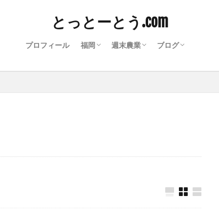
とっとーとう.com
プロフィール
福岡
週末農業
ブログ
福岡グルメ
福岡イベント
博多にわか
2019年 週末農業（体験農園編
2020年 週末農業（貸し農園編
2021年 週末農業（実証実験編
写真集
WordPress
雑記ブログ