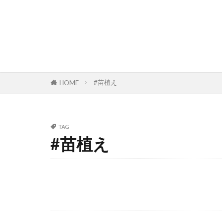
#苗植え
HOME
TAG
#苗植え