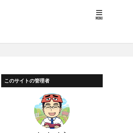
）
）
）
このサイトの管理者